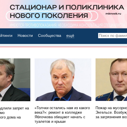
йтинги
Новости
Сообщества
ещё
НОВОСТИ ДНЯ
«Толчки остались нам из какого
Пожар на мусорно
одлили запрет на
века?»: ремонт в колледже
Энгельсе. Возбуж
имо
Яблочкова обещают начать с
за загрязнения во
ого дома на
туалетов и крыши