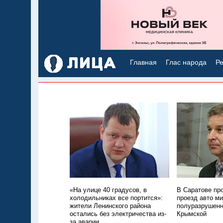
Главная
Глас народа
Ре
«На улице 40 градусов, в
В Саратове пр
холодильниках все портится»:
проезд авто м
жители Ленинского района
полуразрушенн
остались без электричества из-
Крымской
за аварии