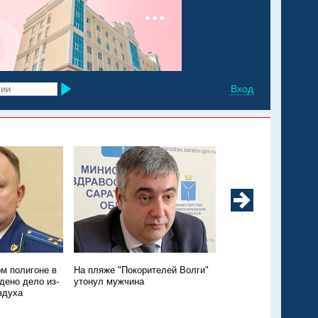
Вход
м полигоне в
На пляже "Покорителей Волги"
Утопление годовалой
дено дело из-
утонул мужчина
Энгельсском районе:
здуха
подробности