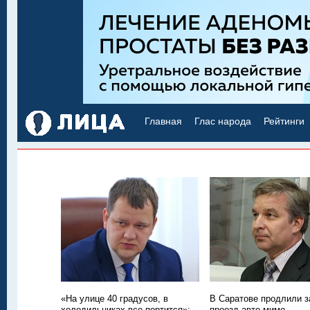
Главная
Глас народа
Рейтинги
«На улице 40 градусов, в
В Саратове продлили з
холодильниках все портится»:
проезд авто мимо