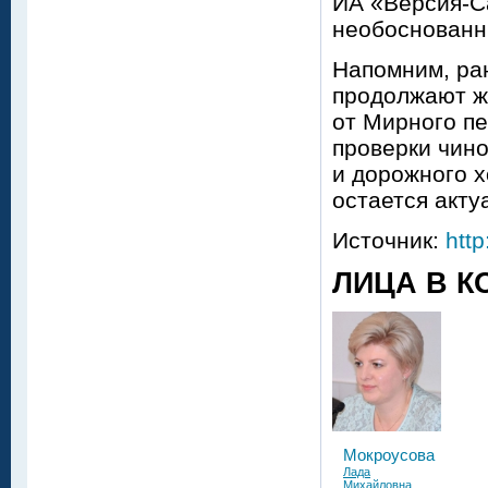
ИА «Версия-С
необоснованн
Напомним, ран
продолжают ж
от Мирного п
проверки чино
и дорожного 
остается акту
Источник:
http
ЛИЦА В К
Мокроусова
Лада
Михайловна