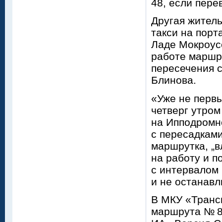
48, если пере
Другая жител
такси на пор
Ладе Мокроус
работе маршру
пересечения с
Блинова.
«Уже не перв
четверг утром
на Ипподромн
с пересадками
маршрутка, „в
на работу и п
с интервалом 
и не останав
В МКУ «Транс
маршрута № 89