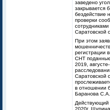
заведено угол
закрывается б
бездействие н
проверки соо
сотрудниками
Саратовской 
При этом заяв
мошенничеств
регистрации в
СНТ поданные 
2019, августе
расследовани
Саратовской 
прослеживаетс
в отношении 
Баранова С.А
Действующий п
2020г. Щурина