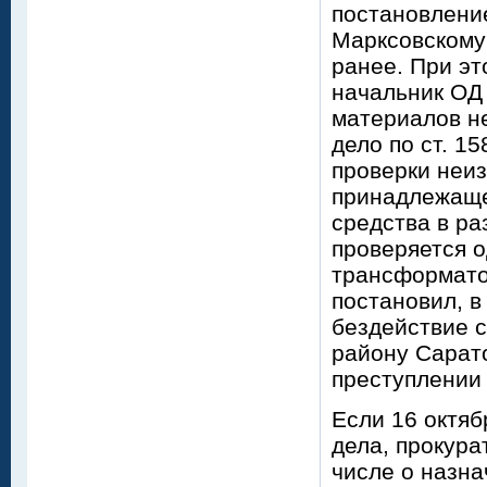
постановлени
Марксовскому 
ранее. При эт
начальник ОД
материалов не
дело по ст. 1
проверки неи
принадлежаще
средства в ра
проверяется о
трансформато
постановил, в
бездействие 
району Сарат
преступлении 
Если 16 октяб
дела, прокура
числе о назна