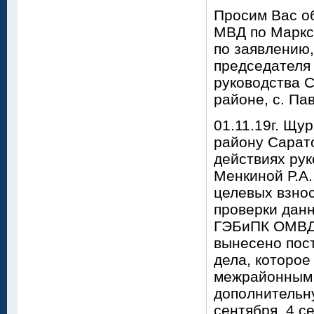
Просим Вас о
МВД по Маркс
по заявлению,
председателя
руководства С
районе, с. Па
01.11.19г. Щу
району Сарат
действиях рук
Менкиной Р.А.
целевых взно
проверки данн
ГЭБиПК ОМВД 
вынесено пост
дела, которое
межрайонным 
дополнительну
сентября, 4 с