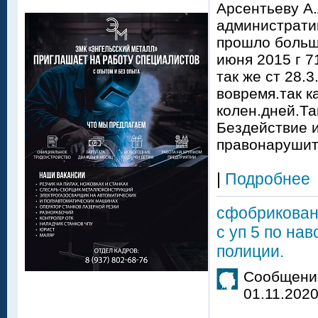
Арсентьеву А.
администрати
прошло больше
июня 2015 г 7
так же ст 28.
вовремя.так к
колен.дней.Та
Бездействие и
правонарушит
|
Подробнее
сфобрикован
с уп 5 по на
полиции.
Сообщение
01.11.2020