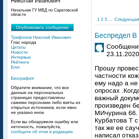
Николай Иванович
Начальник ГУ МВД по Саратовской
области
1
2
3
...
Следующа
Опубликовать сообщение
Беспредел В 
Трифонов Николай Иванович
Глас народа
Сообщение
Цитаты
Новости
23.11.2020
Интервью
Рейтинги
Блог
Прошу провест
частности кож
Биография
ему надо а не
Обратите внимание, что все
опросах .Когд
данные на персональных
важный докум
страницах предоставлены
самими персонами либо взяты из
произведен бе
открытых источников, если явно
МИчурина 66.
не указано иное.
Курбатова Т с
Если вы обнаружили ошибку или
неточность, пожалуйста,
так же ее сау
сообщите об этом в редакцию
.
написал отказ