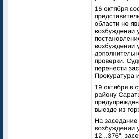
16 октября со
представител
области не яв
возбуждении у
постановление
возбуждении 
дополнительно
проверки. Су
перенести зас
Прокуратура и
19 октября в
району Сарато
предупрежден
выезде из гор
На заседание
возбуждении у
12...376", за