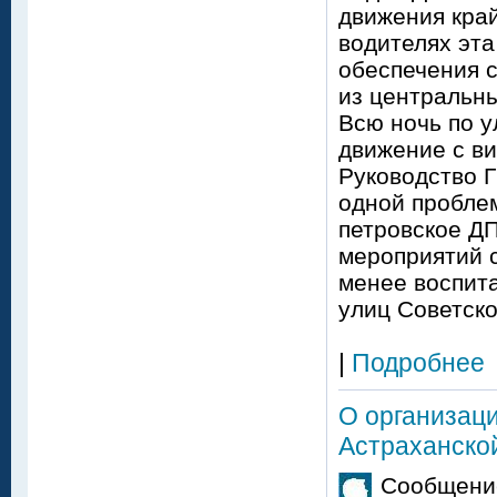
движения кра
водителях эт
обеспечения с
из центральны
Всю ночь по 
движение с ви
Руководство Г
одной проблем
петровское Д
мероприятий с
менее воспита
улиц Советск
|
Подробнее
О организаци
Астраханско
Сообщение