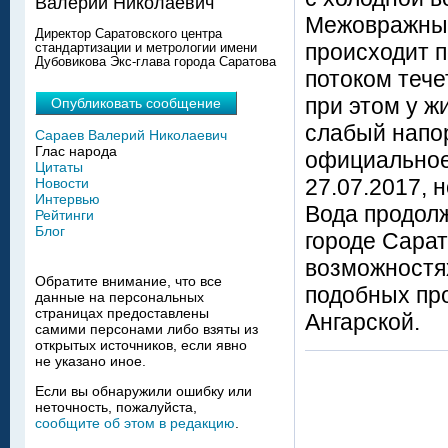
Валерий Николаевич
Межовражный
Директор Саратовского центра
происходит п
стандартизации и метрологии имени
Дубовикова Экс-глава города Саратова
потоком тече
при этом у ж
Опубликовать сообщение
слабый напо
Сараев Валерий Николаевич
Глас народа
официальное
Цитаты
27.07.2017, 
Новости
Интервью
Вода продолж
Рейтинги
Блог
городе Сарат
возможностя
Обратите внимание, что все
подобных пр
данные на персональных
страницах предоставлены
Ангарской.
самими персонами либо взяты из
открытых источников, если явно
не указано иное.
Если вы обнаружили ошибку или
неточность, пожалуйста,
сообщите об этом в редакцию
.