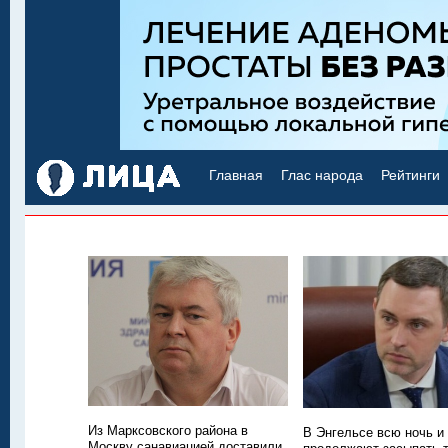
Главная
Глас народа
Рейтинги
Из Марксовского района в
В Энгельсе всю ночь и
Москву санавиацией доставили