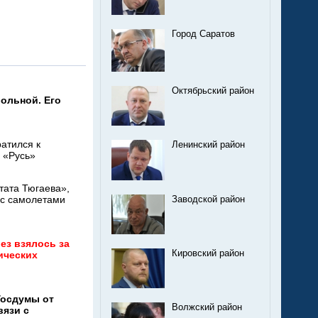
Город Саратов
Октябрьский район
больной. Его
атился к
Ленинский район
е «Русь»
тата Тюгаева»,
 с самолетами
Заводской район
ез взялось за
Кировский район
ических
Госдумы от
Волжский район
вязи с