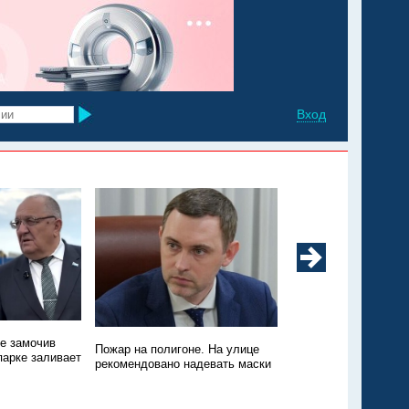
Вход
не замочив
Техники нет, зато пт
Пожар на полигоне. На улице
парке заливает
Пожар на свалке в Э
рекомендовано надевать маски
никто не тушит