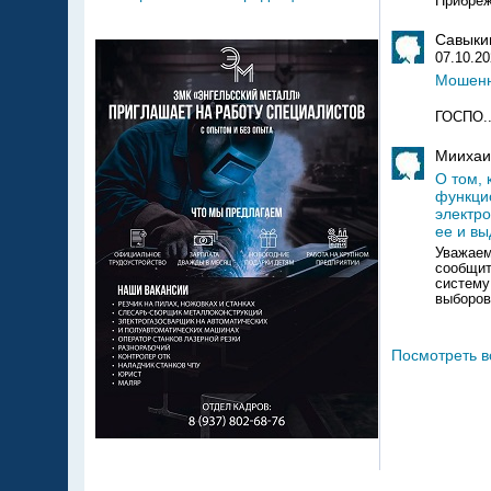
Прибреж
Савыки
07.10.2
Мошенни
УВ
ГОСПО..
Миихаи
О том, 
функци
электро
ее и вы
Уважаем
сообщит
систему
выборов
Посмотреть в