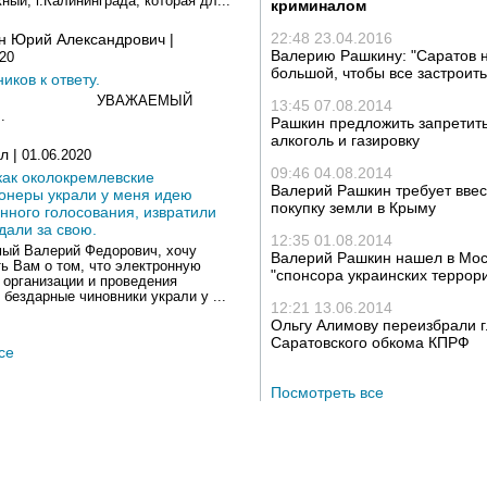
ный, г.Калининграда, которая дл...
криминалом
22:48 23.04.2016
н Юрий Александрович |
Валерию Рашкину: "Саратов н
020
большой, чтобы все застроит
ков к ответу.
АЖАЕМЫЙ
13:45 07.08.2014
.
Рашкин предложить запретит
алкоголь и газировку
л |
01.06.2020
09:46 04.08.2014
как околокремлевские
Валерий Рашкин требует ввес
онеры украли у меня идею
покупку земли в Крыму
нного голосования, извратили
дали за свою.
12:35 01.08.2014
ый Валерий Федорович, хочу
Валерий Рашкин нашел в Мос
ь Вам о том, что электронную
"спонсора украинских террор
 организации и проведения
 бездарные чиновники украли у ...
12:21 13.06.2014
Ольгу Алимову переизбрали 
Саратовского обкома КПРФ
се
Посмотреть все