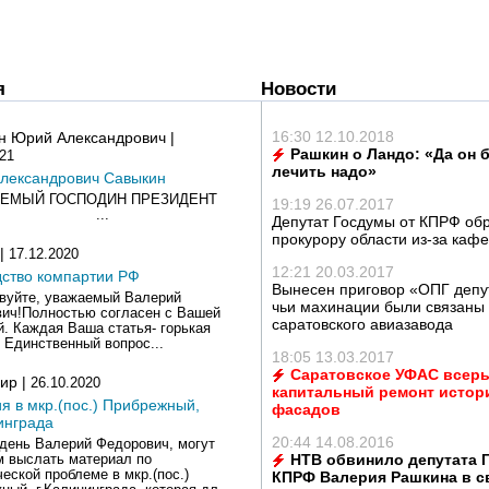
я
Новости
16:30 12.10.2018
н Юрий Александрович |
Рашкин о Ландо: «Да он 
021
лечить надо»
лександрович Савыкин
ЕМЫЙ ГОСПОДИН ПРЕЗИДЕНТ
19:19 26.07.2017
!!! ...
Депутат Госдумы от КПРФ обр
прокурору области из-за каф
 |
17.12.2020
12:21 20.03.2017
дство компартии РФ
Вынесен приговор «ОПГ депу
вуйте, уважаемый Валерий
чьи махинации были связаны
ич!Полностью согласен с Вашей
саратовского авиазавода
й. Каждая Ваша статья- горькая
 Единственный вопрос...
18:05 13.03.2017
Саратовское УФАС всерь
ир |
26.10.2020
капитальный ремонт истор
я в мкр.(пос.) Прибрежный,
фасадов
инграда
20:44 14.08.2016
день Валерий Федорович, могут
НТВ обвинило депутата 
м выслать материал по
ческой проблеме в мкр.(пос.)
КПРФ Валерия Рашкина в с