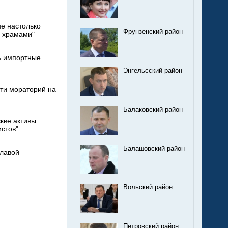
е настолько
Фрунзенский район
ь храмами"
ь импортные
Энгельсский район
ти мораторий на
Балаковский район
кве активы
истов"
Балашовский район
главой
Вольский район
Петровский район