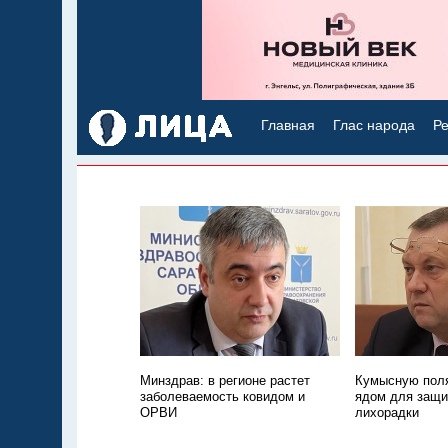
Главная
Глас народа
Ре
Минздрав: в регионе растет
Кумысную поля
заболеваемость ковидом и
ядом для защи
ОРВИ
лихорадки