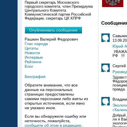
Первый секретарь Московского
городского комитета, член Президиума
Центрального Комитета
Коммунистической партии Российской
Федерации, секретарь ЦК КПРФ
Сообщени
Опубликовать сообщение
Савыки
Рашкин Валерий Федорович
13.09.2
Глас народа
Юрий А
Цитаты
УВАЖА
Новости
РФ 
Интервью
Рейтинги
Сергей
Блог
Руково
Биография
Здравст
Фёдоров
Обратите внимание, что все
позицие
правда.
данные на персональных
страницах предоставлены
самими персонами либо взяты из
Владим
открытых источников, если явно
Экологи
не указано иное.
г.Калин
Добрый 
Если вы обнаружили ошибку или
ли я Ва
неточность, пожалуйста,
экологи
сообщите об этом в редакцию
.