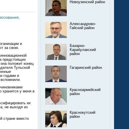
Новоузенский район
лосования,
Александрово-
Гайский район
рганизации и
Базарно-
ют за свою.
Карабулакский
район
 инновационной
на предстоящих
 она положит конец
едателя Тульской
Гагаринский район
менные
и годами и
 вспомнили.
 чиновниками
Красноармейский
р хранится у меня в
район
ьсифицировать их
а, не выходя из
Краснокутский
район
ей стране вместо