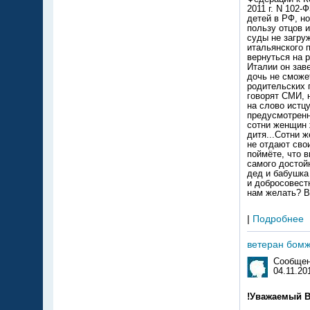
2011 г. N 102
детей в РФ, н
пользу отцов 
суды не загру
итальянского 
вернуться на р
Италии он зав
дочь не сможе
родительских 
говорят СМИ, 
на слово истцу
предусмотренн
сотни женщин 
дитя...Сотни ж
не отдают свои
поймёте, что 
самого достой
дед и бабушка
и добросовест
нам желать? В
|
Подробнее
ветеран бом
Сообщен
04.11.20
!Уважаемый 