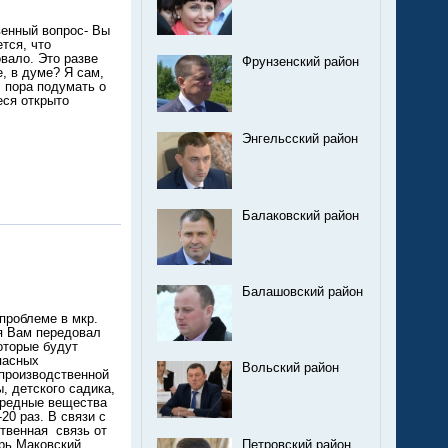
венный вопрос- Вы
тся, что
вало. Это разве
Фрунзенский район
е, в думе? Я сам,
, пора подумать о
еся открыто
Энгельсский район
Балаковский район
Балашовский район
проблеме в мкр.
 я Вам передовал
которые будут
пасных
Вольский район
 производственной
, детского садика,
вредные вещества
20 раз. В связи с
ственная связь от
орь Маковский
Петровский район