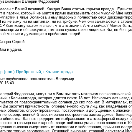
 уважаемый Валерий Фёдорович!
ласен с Вашей позицией. Каждая Ваша статья- горькая правда. Единст
т в партии, который не боится прямо высказывать свои мысли? Мне каже
омпартии в лице Зюганова и ему подобных полностью себя дискредитиро
их не вижу ни на митингах, ни на трибуне. Чем они занимаются в стран
СР был коммунистом и знаю , что это значит. А что сейчас? Может быть
 компартии и её верхушки, там явно нужны такие люди как Вы, не боящи
воё мнение и думающие о проблемах людей.
инцов Сергей.
Вам и удачи.
кр.(пос.) Прибрежный, г.Калининграда
ие опубликовал пользователь
Владимир
20 15:40
алерий Федорович, могут ли я Вам выслать материал по экологической 
ный, г.Калининграда, которая длится почти 18 лет. Несколько лет назад
льтатов от правоохранительных органов до сих пор нет. В материалах, 
и Вы захотет) причастность определённого круга лиц, как владельцев о
ных объектов, спроектированных, построенных и допущенных к опасной
в непосредственной близости ранее построенных жилых домов, больницы
о общества. Данные предприятия выбрасывают в атмосферный воздух 
сности, а граница санитарной - защитной зоны умышленно занижена в 10-
денная высокая смертность от онкологии и заболевания, причинно-след
 другие тяжкие заболевания. Основной виновник, ставший депутатом Иг