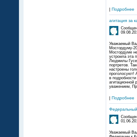
|
Подробнее
агитация за 
Сообщен
09.08.20
Уважаемый Вал
Мосгордуму-20
Мосгордуме не
устроила эта 
Людмилы Гусев
портретов. Та
настроены гол
проголосуют! 
в подробности 
агитационной 
уважением, Пр
|
Подробнее
Федеральный 
Сообщен
01.06.20
Уважаемый Вал
Федерации к К