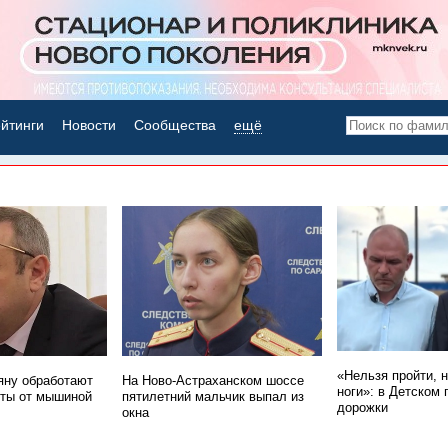
йтинги
Новости
Сообщества
ещё
НОВОСТИ ДНЯ
«Нельзя пройти, 
ну обработают
На Ново-Астраханском шоссе
ноги»: в Детском 
ты от мышиной
пятилетний мальчик выпал из
дорожки
окна