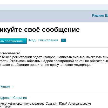
Рашкин В
икуйте своё сообщение
Вход
|
Регистрация
?
ать сообщение
льзователь!
ете без регистрации задать вопрос, написать письмо, высказать мн
тветы. Указывать обратный адрес электронной почты не обязательн
о ваше сообщение появится не сразу, а после модерации.
ующая
→
ндрович Савыкин
ие опубликовал пользователь
Савыкин Юрий Александрович
21 08:06