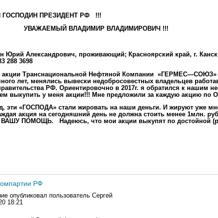
 ГОСПОДИН ПРЕЗИДЕНТ РФ
!!!
ЫЙ ВЛАДИМИР ВЛАДИМИРОВИЧ !!!
рий Александрович, проживающий; Красноярский край, г. Канск,
83 288 3698
ил акции Транснациональной Нефтяной Компании «ГЕРМЕС—СОЮЗ» (
ного лет, менялись вывески недобросовестных владельцев работа
равительства РФ. Ориентировочно в 2017г. я обратился к нашим не
ем выкупить у меня акции!!! Мне предложили за каждую акцию по
д, эти «ГОСПОДА» стали жировать на наши деньги. И жируют уже мн
аждая акция на сегодняшний день не должна стоить менее 1млн. ру
АШУ ПОМОЩЬ. Надеюсь, что мои акции выкупят по достойной (ре
компартии РФ
ие опубликовал пользователь
Сергей
20 18:21