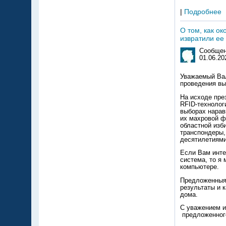
|
Подробнее
О том, как о
извратили ее
Сообщен
01.06.20
Уважаемый Вал
проведения вы
На исходе пре
RFID-технолог
выборах нарав
их махровой ф
областной изб
транспондеры,
десятилетиями
Если Вам инте
система, то я 
компьютере.
Предложенныя 
результаты и 
дома.
С уважением и
предложенного