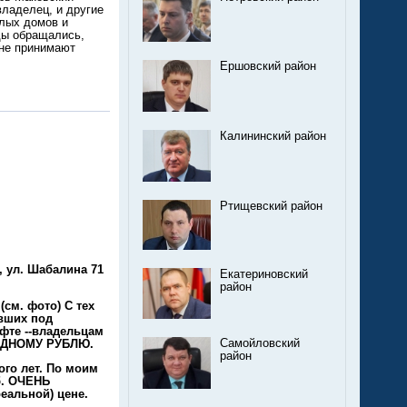
ладелец, и другие
илых домов и
ды обращались,
 не принимают
Ершовский район
Калининский район
Ртищевский район
 ул. Шабалина 71
Екатериновский
район
см. фото) С тех
вших под
фте --владельцам
Самойловский
 ОДНОМУ РУБЛЮ.
район
ого лет. По моим
б. ОЧЕНЬ
альной) цене.