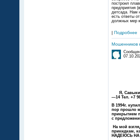
построил плав
предприятия (
детсада. Нам 
есть ответы от
должных мер к
|
Подробнее
Мошенников к
Сообщен
07.10.20
УВАЖАЕ
УВАЖАЕМ
Я, Савыкин Ю
—14 Тел. +7 9
В 1994г. куп
пор прошло м
прикрытием п
с предложени
На мой взгля
прикидкам, к
НАДЕЮСЬ НА В