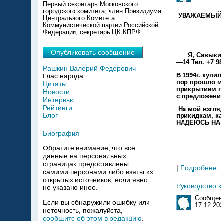
Первый секретарь Московского
городского комитета, член Президиума
УВАЖАЕМЫЙ
Центрального Комитета
Коммунистической партии Российской
УВАЖАЕМ
Федерации, секретарь ЦК КПРФ
Опубликовать сообщение
Я, Савыкин Ю
—14 Тел. +7 9
Рашкин Валерий Федорович
В 1994г. куп
Глас народа
пор прошло м
Цитаты
прикрытием п
Новости
с предложени
Интервью
Рейтинги
На мой взгля
Блог
прикидкам, к
НАДЕЮСЬ НА В
Биография
Обратите внимание, что все
данные на персональных
страницах предоставлены
|
Подробнее
самими персонами либо взяты из
открытых источников, если явно
Руководство 
не указано иное.
Сообщен
Если вы обнаружили ошибку или
17.12.20
неточность, пожалуйста,
сообщите об этом в редакцию
.