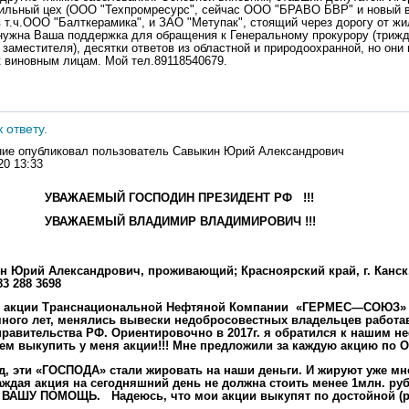
ильный цех (ООО "Техпромресурс", сейчас ООО "БРАВО БВР" и новый в
в т.ч.ООО "Балткерамика", и ЗАО "Метупак", стоящий через дорогу от ж
нужна Ваша поддержка для обращения к Генеральному прокурору (триж
 заместителя), десятки ответов из областной и природоохранной, но они
 виновным лицам. Мой тел.89118540679.
 ответу.
ие опубликовал пользователь
Савыкин Юрий Александрович
20 13:33
МЫЙ ГОСПОДИН ПРЕЗИДЕНТ РФ
!!!
ЫЙ ВЛАДИМИР ВЛАДИМИРОВИЧ !!!
рий Александрович, проживающий; Красноярский край, г. Канск,
83 288 3698
ил акции Транснациональной Нефтяной Компании «ГЕРМЕС—СОЮЗ» (
ного лет, менялись вывески недобросовестных владельцев работа
равительства РФ. Ориентировочно в 2017г. я обратился к нашим не
ем выкупить у меня акции!!! Мне предложили за каждую акцию по
д, эти «ГОСПОДА» стали жировать на наши деньги. И жируют уже мн
аждая акция на сегодняшний день не должна стоить менее 1млн. ру
АШУ ПОМОЩЬ. Надеюсь, что мои акции выкупят по достойной (ре