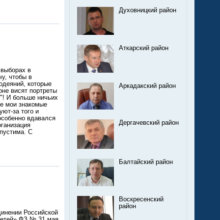
Духовницкий район
Аткарский район
 выборах в
у, чтобы в
одеяний, которые
Аркадакский район
оне висят портреты
"! И больше ничьих
ие мои знакомые
уют-за того и
 особенно вдавался
Дергачевский район
рганизация
пустима. С
Балтайский район
Воскресенский
район
динении Российской
детей» ФЗ № 31 мая