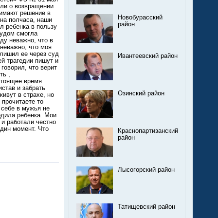
или о возвращении
нимают решение в
Новобурасский
 на полчаса, наши
район
л ребенка в пользу
чудом смогла
ду неважно, что в
неважно, что моя
 лишил ее через суд
Ивантеевский район
ей трагедии пишут и
говорил, что верит
ть ,
стоящее время
истав и забрать
Озинский район
живут в страхе, но
 прочитаете то
 себе в мужья не
одила ребенка. Мои
 и работали честно
один момент. Что
Краснопартизанский
район
Лысогорский район
Татищевский район