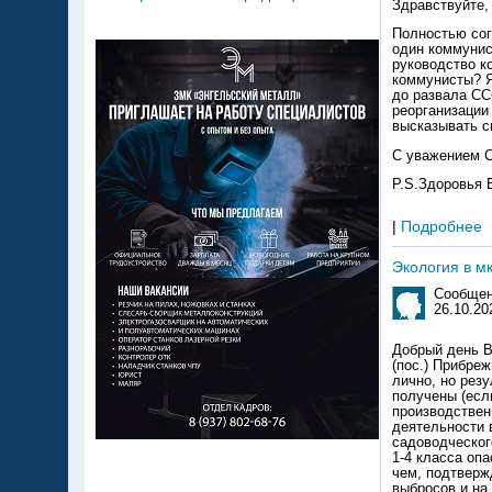
Здравствуйте,
Полностью сог
один коммунис
руководство к
коммунисты? Я 
до развала СС
реорганизации
высказывать с
С уважением С
P.S.Здоровья 
|
Подробнее
Экология в м
Сообщен
26.10.20
Добрый день В
(пос.) Прибреж
лично, но резу
получены (есл
производствен
деятельности 
садоводческог
1-4 класса опа
чем, подтверж
выбросов и на