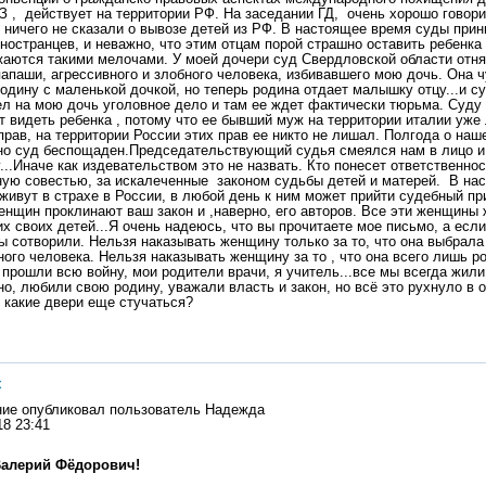
-ФЗ , действует на территории РФ. На заседании ГД, очень хорошо говор
о ничего не сказали о вывозе детей из РФ. В настоящее время суды при
иностранцев, и неважно, что этим отцам порой страшно оставить ребенка
жаются такими мелочами. У моей дочери суд Свердловской области отня
папаши, агрессивного и злобного человека, избивавшего мою дочь. Она 
одину с маленькой дочкой, но теперь родина отдает малышку отцу...и су
ел на мою дочь уголовное дело и там ее ждет фактически тюрьма. Суду 
т видеть ребенка , потому что ее бывший муж на территории италии уже
прав, на территории России этих прав ее никто не лишал. Полгода о наш
но суд беспощаден.Председательствующий судья смеялся нам в лицо и 
...Иначе как издевательством это не назвать. Кто понесет ответственнос
ую совестью, за искалеченные законом судьбы детей и матерей. В на
живут в страхе в России, в любой день к ним может прийти судебный пр
енщин проклинают ваш закон и ,наверно, его авторов. Все эти женщины 
х своих детей...Я очень надеюсь, что вы прочитаете мое письмо, а если
вы сотворили. Нельзя наказывать женщину только за то, что она выбрала
ного человека. Нельзя наказывать женщину за то , что она всего лишь р
 прошли всю войну, мои родители врачи, я учитель...все мы всегда жили
но, любили свою родину, уважали власть и закон, но всё это рухнуло в 
 какие двери еще стучаться?
ж
ие опубликовал пользователь
Надежда
18 23:41
Валерий Фёдорович!