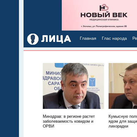
Главная
Глас народа
Ре
Минздрав: в регионе растет
Кумысную поля
заболеваемость ковидом и
ядом для защи
ОРВИ
лихорадки