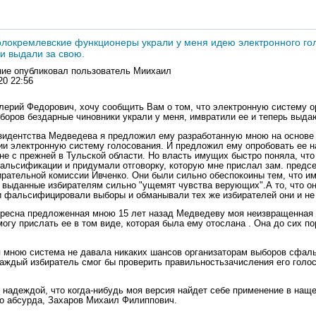
колокремлевские функционеры украли у меня идею электронного го
 и выдали за свою.
ие опубликовал пользователь
Миихаил
20 22:56
ерий Федорович, хочу сообщить Вам о том, что электронную систему о
боров бездарные чиновники украли у меня, имвратили ее и теперь выда
зидентства Медведева я предложил ему разработанную мною на основе
ии электронную систему голосования. И предложил ему опробовать ее 
не с прежней в Тульской области. Но власть имущих быстро поняла, что
альсификации и придумали отговорку, которую мне прислал зам. предс
ирательной комиссии Ивченко. Они были сильно обеспокоины тем, что и
 выданные избирателям сильно "ущемят чувства верующих".А то, что он
 фальсифицировали выборы и обманывали тех же избирателей они и не
ресна предложенная мною 15 лет назад Медведеву моя неизвращенная
могу прислать ее в том виде, которая была ему отослана . Она до сих по
мною система не давала никаких шансов организаторам выборов сфал
каждый избиратель смог бы проверить правильностьзачисления его голос
 надеждой, что когда-нибудь моя версия найдет себе применение в нащ
 абсурда, Захаров Михаил Филиппович.