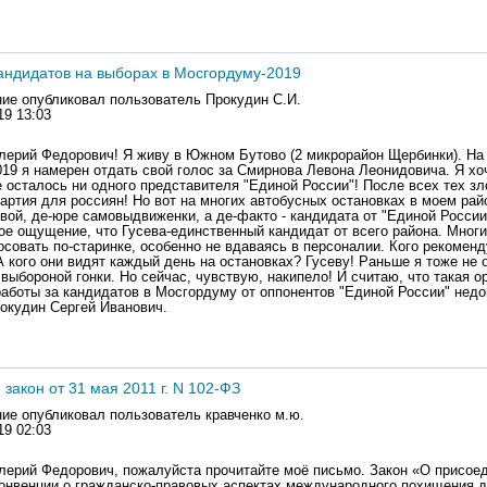
кандидатов на выборах в Мосгордуму-2019
ие опубликовал пользователь
Прокудин С.И.
19 13:03
ерий Федорович! Я живу в Южном Бутово (2 микрорайон Щербинки). На
19 я намерен отдать свой голос за Смирнова Левона Леонидовича. Я хоч
 осталось ни одного представителя "Единой России"! После всех тех зл
партия для россиян! Но вот на многих автобусных остановках в моем рай
ой, де-юре самовыдвиженки, а де-факто - кандидата от "Единой России
кое ощущение, что Гусева-единственный кандидат от всего района. Мног
осовать по-старинке, особенно не вдаваясь в персоналии. Кого рекоменд
А кого они видят каждый день на остановках? Гусеву! Раньше я тоже не
выбороной гонки. Но сейчас, чувствую, накипело! И считаю, что такая о
работы за кандидатов в Мосгордуму от оппонентов "Единой России" недо
окудин Сергей Иванович.
закон от 31 мая 2011 г. N 102-ФЗ
ие опубликовал пользователь
кравченко м.ю.
19 02:03
ерий Федорович, пожалуйста прочитайте моё письмо. Закон «О присое
онвенции о гражданско-правовых аспектах международного похищения 