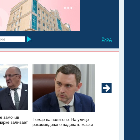
Вход
не замочив
Техники нет, зато пт
Пожар на полигоне. На улице
парке заливает
Пожар на свалке в Э
рекомендовано надевать маски
никто не тушит