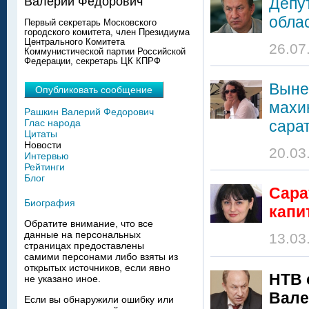
Депу
Валерий Федорович
обла
Первый секретарь Московского
городского комитета, член Президиума
Центрального Комитета
26.07
Коммунистической партии Российской
Федерации, секретарь ЦК КПРФ
Выне
Опубликовать сообщение
махи
Рашкин Валерий Федорович
сара
Глас народа
Цитаты
Новости
20.03
Интервью
Рейтинги
Блог
Сара
Биография
капи
Обратите внимание, что все
данные на персональных
13.03
страницах предоставлены
самими персонами либо взяты из
открытых источников, если явно
НТВ 
не указано иное.
Вале
Если вы обнаружили ошибку или