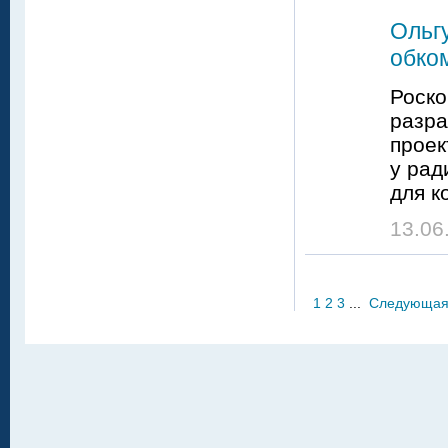
Ольг
обко
Роско
разра
проек
у рад
для к
13.06
1
2
3
...
Следующа