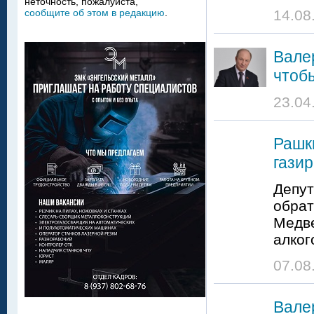
неточность, пожалуйста,
14.08
сообщите об этом в редакцию
.
Вале
чтоб
23.04
Рашк
газир
Депут
обрат
Медве
алког
07.08
Вале