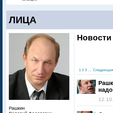
ЛИЦА
Новости
1
2
3
...
Следующа
Рашк
надо
12.10
Рашкин