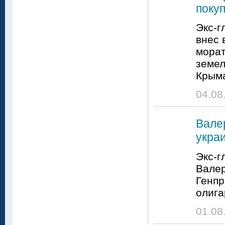
поку
Экс-г
внес 
морат
земел
Крым
04.08
Вале
укра
Экс-г
Валер
Генпр
олига
01.08