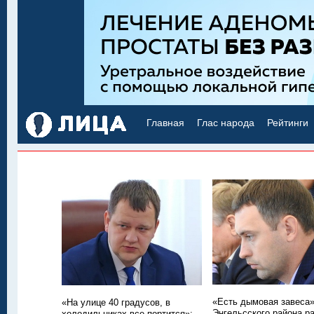
Главная
Глас народа
Рейтинги
«Есть дымовая завеса»
«На улице 40 градусов, в
Энгельсского района р
холодильниках все портится»: