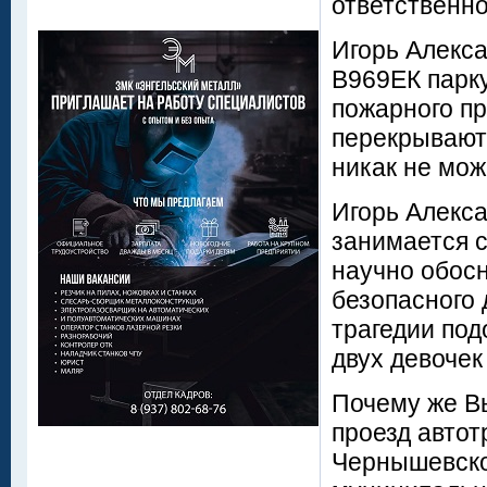
ответственно
Игорь Алекса
В969ЕК парку
пожарного пр
перекрывают
никак не мож
Игорь Алекс
занимается 
научно обосн
безопасного
трагедии под
двух девочек
Почему же В
проезд автот
Чернышевско