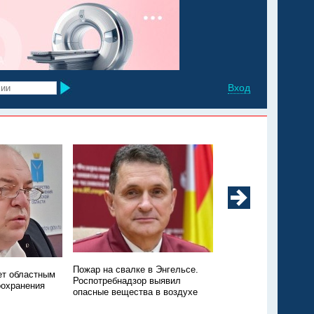
Вход
Минздрав: в регионе
Пожар на свалке в Энгельсе.
ет областным
заболеваемость ков
Роспотребнадзор выявил
оохранения
ОРВИ
опасные вещества в воздухе