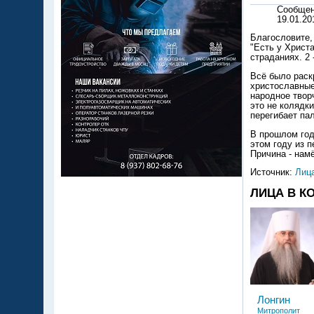
Сообще
19.01.20
Благословите,
"Есть у Христ
страданиях. 2
Всё было раск
христославные 
народное твор
это не колядки
перегибает па
В прошлом году
этом году из п
Причина - нам
Источник:
Лиц
ЛИЦА В К
Лонгин
Митрополит