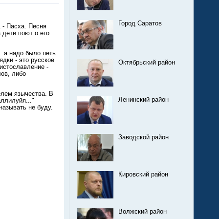
Город Саратов
 - Пасха. Песня
 дети поют о его
, а надо было петь
ядки - это русское
Октябрьский район
истославление -
лов, либо
елем язычества. В
Ленинский район
ллилуйя..."
называть не буду.
Заводской район
Кировский район
Волжский район