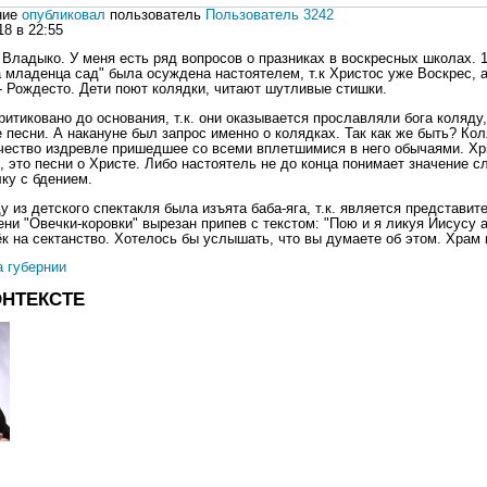
ние
опубликовал
пользователь
Пользователь 3242
18 в 22:55
 Владыко. У меня есть ряд вопросов о празниках в воскресных школах. 1
а младенца сад" была осуждена настоятелем, т.к Христос уже Воскрес, а
 - Рождесто. Дети поют колядки, читают шутливые стишки.
ритиковано до основания, т.к. они оказывается прославляли бога коляду
песни. А накануне был запрос именно о колядках. Так как же быть? Кол
чество издревле пришедшее со всеми вплетшимися в него обычаями. Хр
, это песни о Христе. Либо настоятель не до конца понимает значение с
лку с бдением.
 из детского спектакля была изъята баба-яга, т.к. является представит
ени "Овечки-коровки" вырезан припев с текстом: "Пою и я ликуя Иисусу а
ёк на сектанство. Хотелось бы услышать, что вы думаете об этом. Храм 
а губернии
ОНТЕКСТЕ