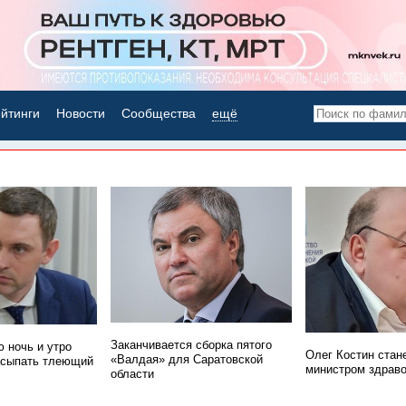
йтинги
Новости
Сообщества
ещё
НОВОСТИ ДНЯ
Заканчивается сборка пятого
 ночь и утро
Олег Костин стан
«Валдая» для Саратовской
асыпать тлеющий
министром здрав
области