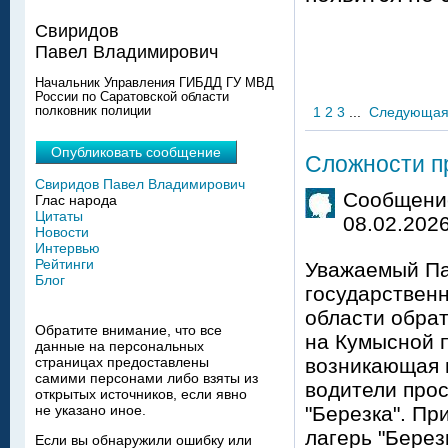
Свиридов
Павел Владимирович
Начальник Управления ГИБДД ГУ МВД
России по Саратовской области
полковник полиции
1
2
3
...
Следующа
Опубликовать сообщение
Сложности пр
Свиридов Павел Владимирович
Сообщение
Глас народа
Цитаты
08.02.2026
Новости
Интервью
Рейтинги
Уважаемый Па
Блог
государствен
области обра
Обратите внимание, что все
на Кумысной п
данные на персональных
страницах предоставлены
возникающая 
самими персонами либо взяты из
водители прос
открытых источников, если явно
не указано иное.
"Березка". Пр
лагерь "Берез
Если вы обнаружили ошибку или