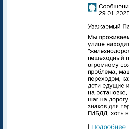
Сообщение
29.01.2025
Уважаемый Па
Мы проживаем 
улице находи
"железнодорож
пешеходный пе
огромному со
проблема, ма
переходом, ка
дети едущие 
на остановке,
шаг на дорогу
знаков для пе
ГИБДД хоть н
|
Подробнее