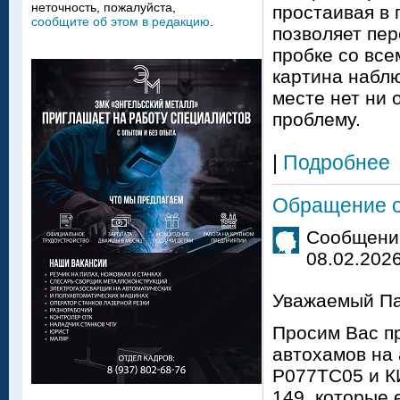
неточность, пожалуйста,
простаивая в 
сообщите об этом в редакцию
.
позволяет пер
пробке со все
картина набл
месте нет ни 
проблему.
|
Подробнее
Обращение о
Сообщение
08.02.2026
Уважаемый Па
Просим Вас п
автохамов на 
Р077ТС05 и К
149, которые 