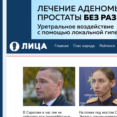
Главная
Глас народа
Рейтинги
В Саратове в час пик не
На пляже под мостом С
работают все троллейбусные
Энгельс нашли очередн