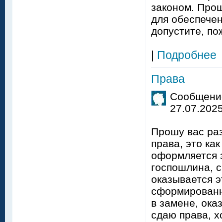
законом. Про
для обеспече
допустите, по
|
Подробнее
Права
Сообщение
27.07.2025
Прошу вас раз
права, это ка
оформляется з
госпошлина, с
оказывается э
сформированн
в замене, ока
сдаю права, х