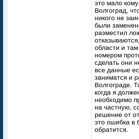
это мало кому
Волгоград, чт
никого не заи
были заменены
разместил ло
отказываются,
области и там
номером прото
сделать они н
все данные ес
заниматся и р
Волгограде. Т
когда я долже
необходимо пр
на частную, с
решение от от
это ошибка в 
обратится.