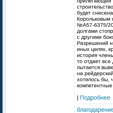
прилегающей к
строительство
будет снесена
Корольковым о
№А57-6375/202
долгами стопр
с другими бок
Разрешений на
иных целях, к
история члены
то отдает все
пытается выве
на рейдерский
хотелось бы,
компетентны
|
Подробнее
благодарени