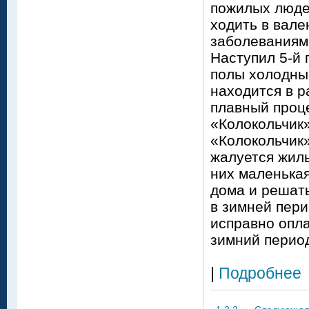
пожилых людей
ходить в вале
заболеваниями
Наступил 5-й 
полы холодные
находится в р
плавный проц
«Колокольчик
«Колокольчик
жалуется жиль
них маленькая
дома и решат
в зимней пер
исправно опла
зимний перио
|
Подробнее