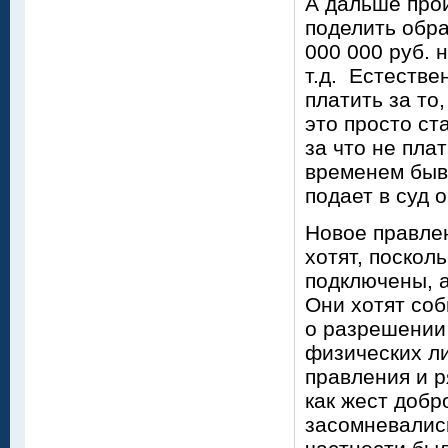
А дальше про
поделить обр
000 000 руб. 
т.д. Естестве
платить за то
это просто ст
за что не пла
временем быв
подает в суд 
Новое правлен
хотят, поскол
подключены, а
Они хотят соб
о разрешении 
физических ли
правления и 
как жест добр
засомневалис