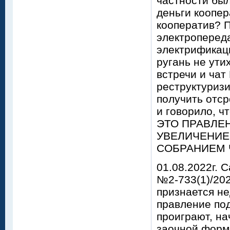
частности был
деньги коопе
кооператив? П
электропереда
электрификаци
ругань не ути
встречи и ча
реструктуризи
получить отср
и говорило, чт
ЭТО ПРАВЛЕН
УВЕЛИЧЕНИЕ
СОБРАНИЕМ ЧЛ
01.08.2022г.
№2-733(1)/202
признается н
правление под
проиграют, на
заочной форм