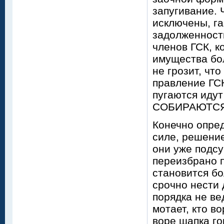
запугивание. 
исключены, га
задолженности
членов ГСК, к
имущества бол
не грозит, чт
правление ГСК
пугаются идут
СОБИРАЮТСЯ
Конечно опре
силе, решение
они уже подсу
переизбрано п
становится бо
срочно нести 
порядка не ве
мотает, кто в
воре шапка го