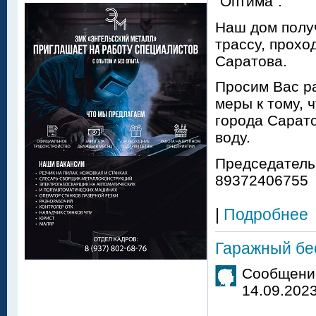
"Оптима".
Наш дом полу
трассу, прох
Саратова.
Просим Вас р
меры к тому,
города Сарат
воду.
Председатель
89372406755
|
Подробнее
Гаражный бе
Сообщение
14.09.2023