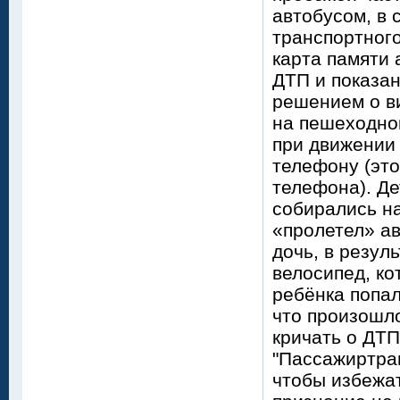
автобусом, в 
транспортног
карта памяти 
ДТП и показа
решением о ви
на пешеходном
при движении 
телефону (это
телефона). Де
собирались на
«пролетел» а
дочь, в резул
велосипед, ко
ребёнка попал
что произошло
кричать о ДТ
"Пассажиртра
чтобы избежа