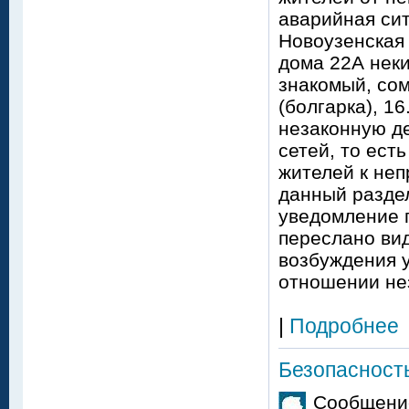
аварийная си
Новоузенская 
дома 22А неки
знакомый, со
(болгарка), 1
незаконную д
сетей, то ест
жителей к не
данный раздел
уведомление 
переслано вид
возбуждения у
отношении не
|
Подробнее
Безопасность
Сообщение