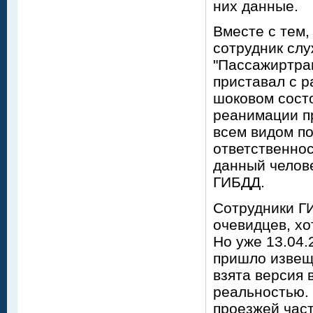
них данные.
Вместе с тем,
сотрудник сл
"Пассажиртран
приставал с р
шоковом состо
реанимации п
всем видом по
ответственнос
данный челов
ГИБДД.
Сотрудники Г
очевидцев, хо
Но уже 13.04.
пришло извещ
взята версия 
реальностью. 
проезжей час