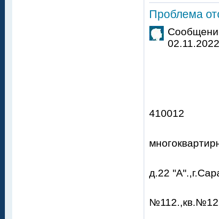
Проблема от
Сообщение
02.11.2022
Проку
М.С.
ул. Б
41
От с
многоквартир
по адр
д.22 "
кв. 109
№112.,кв.№12