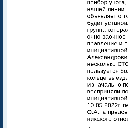
прибор учета,
нашей линии.
объявляет о т
будет установ
группа котора
очно-заочное 
правление и 
инициативной
Александрович
несколько СТО
пользуется бо
кольце выезда
Изначально по
восприняли п
инициативной
10.05.2022г. 
О.А., а предс
никакого отно