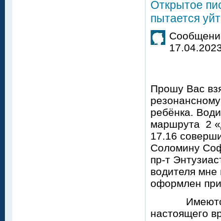
Открытое пис
пытается уйт
Сообщение
17.04.2023
Откр
Прошу Вас взя
резонансному
ребёнка. Вод
маршрута 2 «Д
17.16 соверш
Соломину Соф
пр-т Энтузиас
водителя мне 
оформлен пр
Имеются оч
настоящего вр