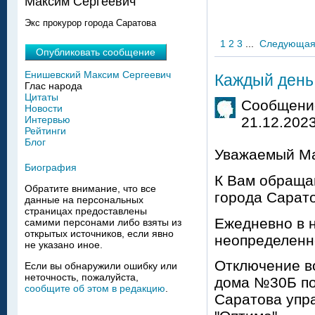
Максим Сергеевич
Экс прокурор города Саратова
1
2
3
...
Следующа
Опубликовать сообщение
Енишевский Максим Сергеевич
Каждый день 
Глас народа
Цитаты
Сообщение
Новости
21.12.2023
Интервью
Рейтинги
Блог
Уважаемый Ма
Биография
К Вам обраща
Обратите внимание, что все
города Сарат
данные на персональных
страницах предоставлены
Ежедневно в 
самими персонами либо взяты из
открытых источников, если явно
неопределенн
не указано иное.
Отключение в
Если вы обнаружили ошибку или
неточность, пожалуйста,
дома №30Б по
сообщите об этом в редакцию
.
Саратова упр