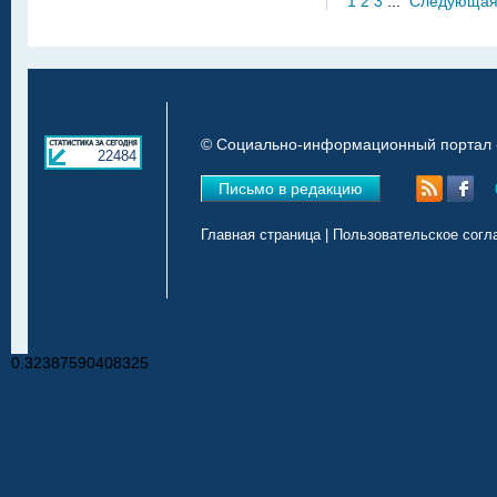
1
2
3
...
Следующа
© Социально-информационный портал «
22484
Письмо в редакцию
Главная страница
|
Пользовательское согл
0.32387590408325